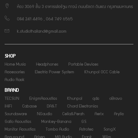
ห้อง 3069 ชั้น 3 อาคารฟอร์จูน ทาวน์ ถนนรัชดา ดินแดง กรุงเทพมหานคร
084 241 4496 , 064 749 6565
k.studiothailand@gmail.com
SHOP
Home Music
Headphones
Portable Devices
Accessories
Electric Power System
Khunpol OCC Cable
Audio Rack
BRAND
TECSUN
EnigmAcoustics
Khunpol
qdc
oBravo
iHiFi
Cabasse
DA&T
Chord Electronics
Soundaware
NGaudio
Celia&Perah
Aerix
Arylic
Gallo Acoustics
Monkey-Banana
GS
Monitor Acoustics
Tombo Audio
Astrotec
SongX
Accusound
Arisen
MA Audio
Frank
Wiim