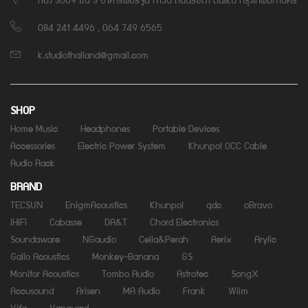
084 241 4496 , 064 749 6565
k.studiothailand@gmail.com
SHOP
Home Music
Headphones
Portable Devices
Accessories
Electric Power System
Khunpol OCC Cable
Audio Rack
BRAND
TECSUN
EnigmAcoustics
Khunpol
qdc
oBravo
iHiFi
Cabasse
DA&T
Chord Electronics
Soundaware
NGaudio
Celia&Perah
Aerix
Arylic
Gallo Acoustics
Monkey-Banana
GS
Monitor Acoustics
Tombo Audio
Astrotec
SongX
Accusound
Arisen
MA Audio
Frank
Wiim
Vifa
Vanguard