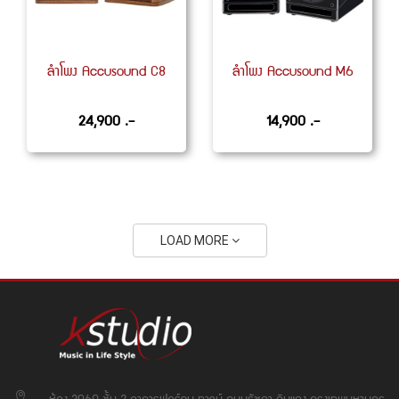
ลำโพง Accusound C8
ลำโพง Accusound M6
24,900 .-
14,900 .-
LOAD MORE
ห้อง 3069 ชั้น 3 อาคารฟอร์จูน ทาวน์ ถนนรัชดา ดินแดง กรุงเทพมหานคร