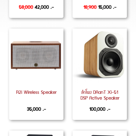
58,000
42,000 .-
18,900
15,000 .-
R2i Wireless Speaker
ลำโพง DAanT Xi-51
DSP Active Speaker
35,000 .-
100,000 .-