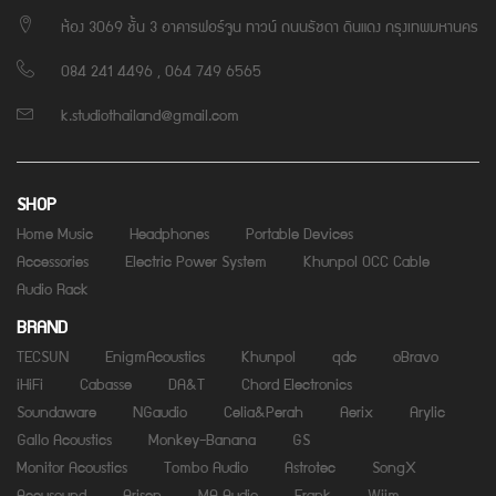
ห้อง 3069 ชั้น 3 อาคารฟอร์จูน ทาวน์ ถนนรัชดา ดินแดง กรุงเทพมหานคร
084 241 4496 , 064 749 6565
k.studiothailand@gmail.com
SHOP
Home Music
Headphones
Portable Devices
Accessories
Electric Power System
Khunpol OCC Cable
Audio Rack
BRAND
TECSUN
EnigmAcoustics
Khunpol
qdc
oBravo
iHiFi
Cabasse
DA&T
Chord Electronics
Soundaware
NGaudio
Celia&Perah
Aerix
Arylic
Gallo Acoustics
Monkey-Banana
GS
Monitor Acoustics
Tombo Audio
Astrotec
SongX
Accusound
Arisen
MA Audio
Frank
Wiim