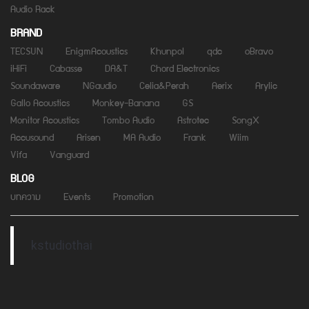
Audio Rack
BRAND
TECSUN
EnigmAcoustics
Khunpol
qdc
oBravo
iHiFi
Cabasse
DA&T
Chord Electronics
Soundaware
NGaudio
Celia&Perah
Aerix
Arylic
Gallo Acoustics
Monkey-Banana
GS
Monitor Acoustics
Tombo Audio
Astrotec
SongX
Accusound
Arisen
MA Audio
Frank
Wiim
Vifa
Vanguard
BLOG
บทความ
Events
Promotion
kstudiothai