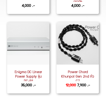
grade
4,000 .-
4,000 .-
Enigma DC Linear
Power Chord
Power Supply รุ่น
Khunpol Gen 2nd หัว
DC-B1
C7
35,000 .-
12,000
7,900 .-