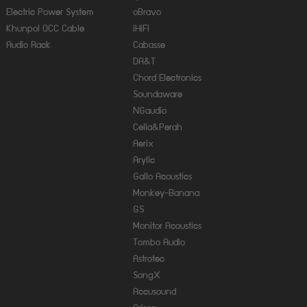
Electric Power System
oBravo
Khunpol OCC Cable
iHiFi
Audio Rack
Cabasse
DA&T
Chord Electronics
Soundaware
NGaudio
Celia&Perah
Aerix
Arylic
Gallo Acoustics
Monkey-Banana
GS
Monitor Acoustics
Tombo Audio
Astrotec
SongX
Accusound