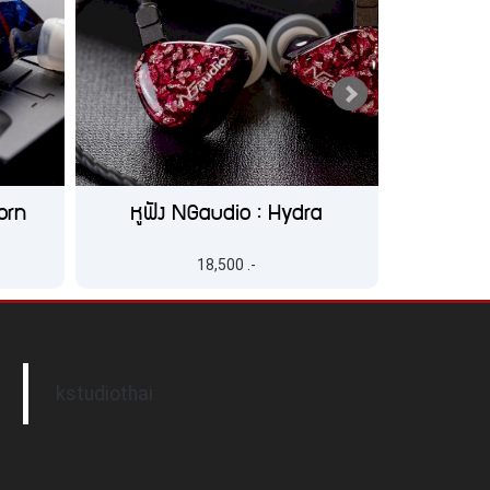
orn
หูฟัง NGaudio : Hydra
ห
18,500 .-
kstudiothai