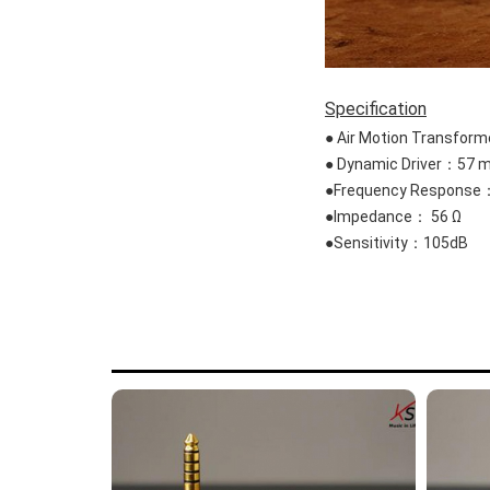
Specification
● Air Motion Transfo
● Dynamic Driver：57 
●Frequency Respons
●Impedance： 56 Ω
●Sensitivity：105dB