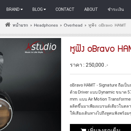
BRAND
BLOG
CONTACT
ABOUT
ชำระเงิน
หน้าแรก
»
Headphones
»
Overhead
»
หูฟัง oBravo HAMT
หูฟัง oBravo H
ราคา : 250,000 .-
oBravo HAMT - Signature ถือเป็นห
ด้วย Driver แบบ Dynamic ขนาด 5
mm. แบบ Air Motion Transformer (
ผลิตขึ้นมาเพียงแบรนด์เดียวในตลาดหู
ให้เสียงเดินทางไปถึงหูคนฟังพร้อมๆก
เพิ่มลงรถเข็น