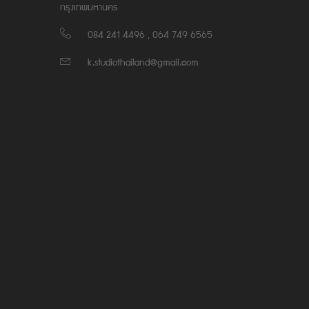
กรุงเทพมหานคร
084 241 4496 , 064 749 6565
k.studiothailand@gmail.com