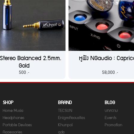
 Stereo Balanced 2.5mm.
หูฟัง NGaudio : Capric
Gold
500 .-
58,000 .-
SHOP
BRAND
BLOG
Home Music
TECSUN
บทความ
Headphones
EnigmAcoustics
Events
Portable Devices
Khunpol
Promotion
Accessories
qdc