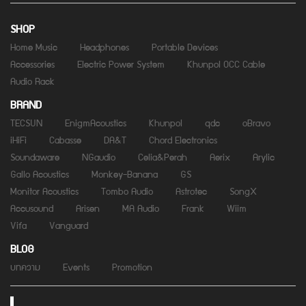
SHOP
Home Music
Headphones
Portable Devices
Accessories
Electric Power System
Khunpol OCC Cable
Audio Rack
BRAND
TECSUN
EnigmAcoustics
Khunpol
qdc
oBravo
iHiFi
Cabasse
DA&T
Chord Electronics
Soundaware
NGaudio
Celia&Perah
Aerix
Arylic
Gallo Acoustics
Monkey-Banana
GS
Monitor Acoustics
Tombo Audio
Astrotec
SongX
Accusound
Arisen
MA Audio
Frank
Wiim
Vifa
Vanguard
BLOG
บทความ
Events
Promotion