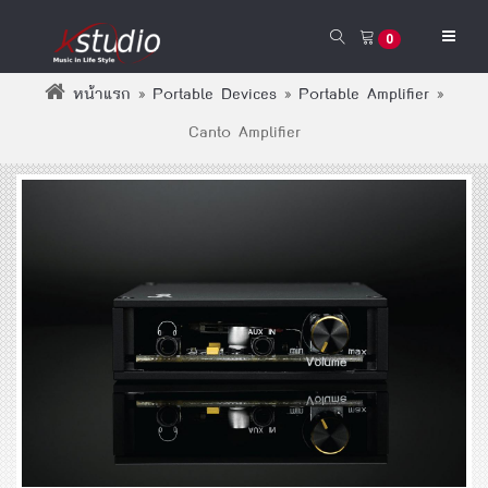
0
หน้าแรก
»
Portable Devices
»
Portable Amplifier
»
Canto Amplifier