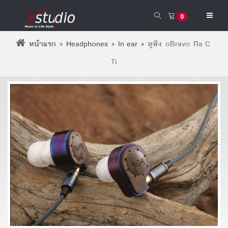
0
หน้าแรก
»
Headphones
»
In-ear
»
หูฟัง oBravo Ra-C-
Ti