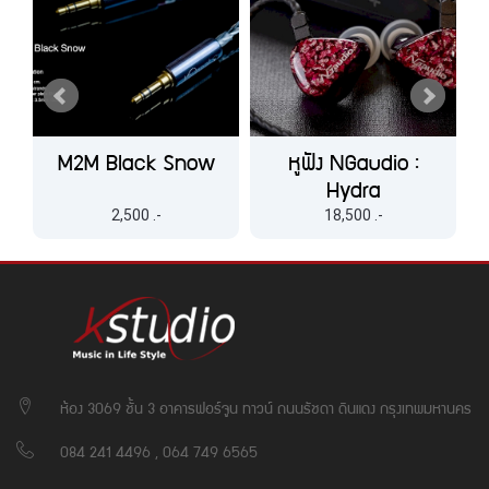
M2M Black Snow
หูฟัง NGaudio :
(
Hydra
2,500 .-
18,500 .-
ห้อง 3069 ชั้น 3 อาคารฟอร์จูน ทาวน์ ถนนรัชดา ดินแดง กรุงเทพมหานคร
084 241 4496 , 064 749 6565