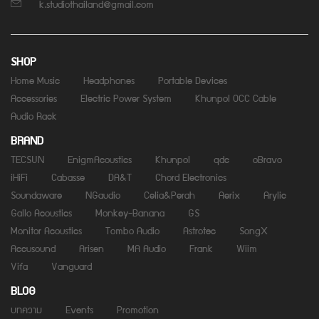
k.studiothailand@gmail.com
SHOP
Home Music
Headphones
Portable Devices
Accessories
Electric Power System
Khunpol OCC Cable
Audio Rack
BRAND
TECSUN
EnigmAcoustics
Khunpol
qdc
oBravo
iHiFi
Cabasse
DA&T
Chord Electronics
Soundaware
NGaudio
Celia&Perah
Aerix
Arylic
Gallo Acoustics
Monkey-Banana
GS
Monitor Acoustics
Tombo Audio
Astrotec
SongX
Accusound
Arisen
MA Audio
Frank
Wiim
Vifa
Vanguard
BLOG
บทความ
Events
Promotion