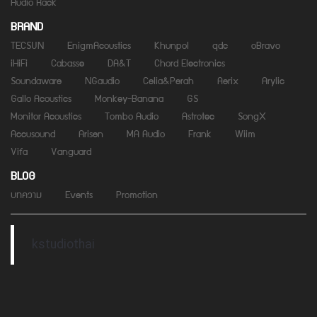
Audio Rack
BRAND
TECSUN
EnigmAcoustics
Khunpol
qdc
oBravo
iHiFi
Cabasse
DA&T
Chord Electronics
Soundaware
NGaudio
Celia&Perah
Aerix
Arylic
Gallo Acoustics
Monkey-Banana
GS
Monitor Acoustics
Tombo Audio
Astrotec
SongX
Accusound
Arisen
MA Audio
Frank
Wiim
Vifa
Vanguard
BLOG
บทความ
Events
Promotion
kstudiothai