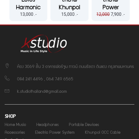
e
Harmonic
Khunpol
Power
)
Enhancer
P'BIG Gen ll
Chord
13,000 .-
15,000 .-
12,000
7,900 .-
Khunpol
Gen ll
ห้อง 3069 ชั้น 3 อาคารฟอร์จูน ทาวน์ ถนนรัชดา ดินแดง กรุงเทพมหานคร
084 241 4496 , 064 749 6565
k.studiothailand@gmail.com
SHOP
Home Music
Headphones
Portable Devices
Accessories
Electric Power System
Khunpol OCC Cable