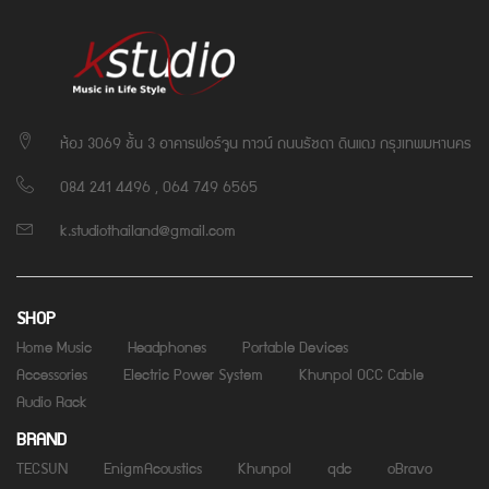
ห้อง 3069 ชั้น 3 อาคารฟอร์จูน ทาวน์ ถนนรัชดา ดินแดง กรุงเทพมหานคร
084 241 4496 , 064 749 6565
k.studiothailand@gmail.com
SHOP
Home Music
Headphones
Portable Devices
Accessories
Electric Power System
Khunpol OCC Cable
Audio Rack
BRAND
TECSUN
EnigmAcoustics
Khunpol
qdc
oBravo