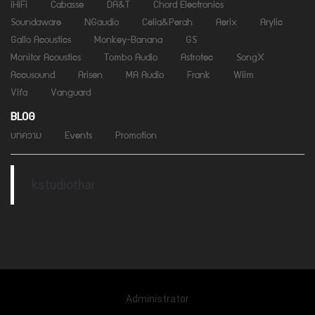
iHiFi
Cabasse
DA&T
Chord Electronics
Soundaware
NGaudio
Celia&Perah
Aerix
Arylic
Gallo Acoustics
Monkey-Banana
GS
Monitor Acoustics
Tombo Audio
Astrotec
SongX
Accusound
Arisen
MA Audio
Frank
Wiim
Vifa
Vanguard
BLOG
บทความ
Events
Promotion
kstudiothai
Administrator