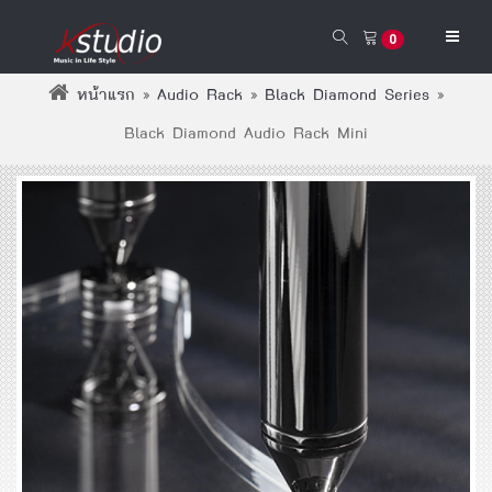
0
หน้าแรก
»
Audio Rack
»
Black Diamond Series
»
Black Diamond Audio Rack Mini