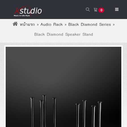
0
หน้าแรก
»
Audio Rack
»
Black Diamond Series
»
Black Diamond Speaker Stand